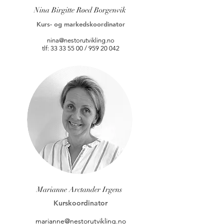
Nina Birgitte Røed Borgenvik
Kurs- og markedskoordinator
nina@nestorutvikling.no
tlf:
33 33 55 00
/
959 20 042
Marianne Arctander Irgens
Kurskoordinator
marianne@nestorutvikling.no