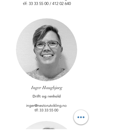
tlf:
33 33 55 00
/
412 02 640
Inger Haugbjørg
Drift og renhold
inger@nestorutvikling.no
tlf:
33 33 55 00