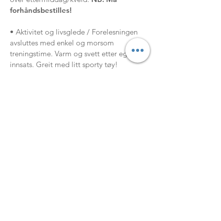
forhåndsbestilles!
• Aktivitet og livsglede / Forelesningen
avsluttes med enkel og morsom
treningstime. Varm og svett etter egen
innsats. Greit med litt sporty tøy!
Dag 3:
• Aktuell jus: Omhandler skifte, uskifte,
testamenter, særkullsbarn, gaver, arv,
forskudd på arv, skilsmisse, samboere, fast
eiendom, framtidsfullmakt, med mer ...
1300 Kurset avsluttes med lunsj
Prisinfo:
Kr 8900,- (3-dagers kurs inkl.
kursavgift, kursmateriell, overnatting og
alle måltider).
Ledsager kr 5100,-. Er du
dagdeltager koster dette 7100,-. Ledsager
dag: 3900,-