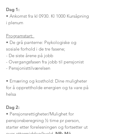
Dag 1:
•
Ankomst fra kl 0930. Kl 1000 Kursåpning
i plenum
Programstart:
•
De grå panterne: Psykologiske og
sosiale forhold i de tre fasene;
- De siste årene på jobb
- Overgangsfasen fra jobb til pensjonist
- Pensjonisttilværelsen
• Ernæring og kosthold: Dine muligheter
for å opprettholde energien og ta vare på
helsa
Dag 2:
• Pensjonsrettigheter/Mulighet for
pensjonsberegning ½ time pr person,
starter etter forelesningen og fortsetter ut
over ettermiddag/kveld.
NB: Må