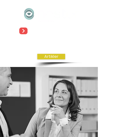
Meld deg på vårt nyhetsbrev!
Log inn
Artikler