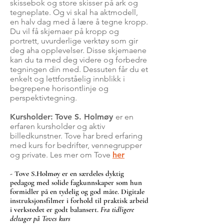
skissebok og store skisser på ark og
tegneplate. Og vi skal ha aktmodell,
en halv dag med å lære å tegne kropp.
Du vil få skjemaer på kropp og
portrett, uvurderlige verktøy som gir
deg aha opplevelser. Disse skjemaene
kan du ta med deg videre og forbedre
tegningen din med. Dessuten får du et
enkelt og lettforståelig innblikk i
begrepene horisontlinje og
perspektivtegning.
Kursholder:
Tove S. Holmøy
er en
erfaren kursholder og aktiv
billedkunstner. Tove har bred erfaring
med kurs for bedrifter, vennegrupper
og private. Les mer om Tove
her
- Tove S.Holmøy er en særdeles dyktig
pedagog med solide fagkunnskaper som hun
formidler på en tydelig og god måte. Digitale
instruksjonsfilmer i forhold til praktisk arbeid
i verkstedet er godt balansert.
Fra tidligere
deltager på Toves kurs