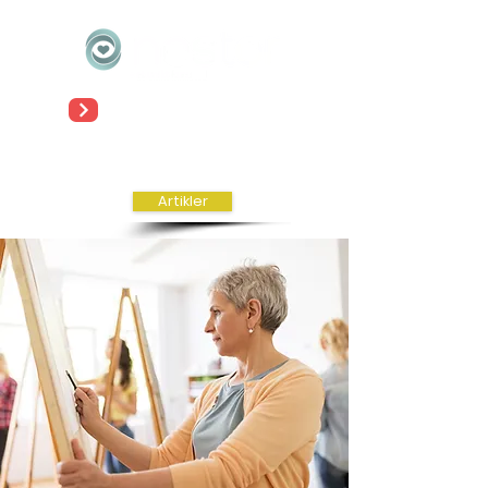
Meld deg på vårt nyhetsbrev!
Log inn
Artikler