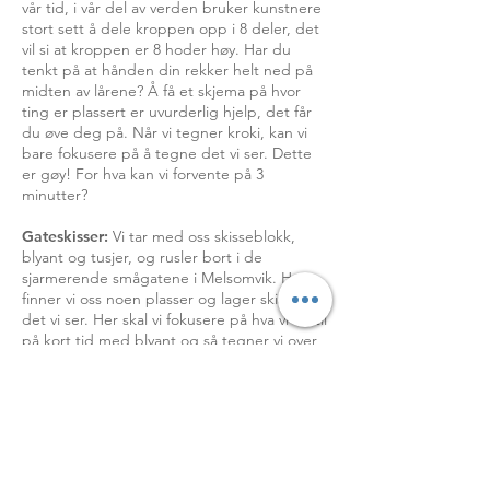
vår tid, i vår del av verden bruker kunstnere
stort sett å dele kroppen opp i 8 deler, det
vil si at kroppen er 8 hoder høy. Har du
tenkt på at hånden din rekker helt ned på
midten av lårene? Å få et skjema på hvor
ting er plassert er uvurderlig hjelp, det får
du øve deg på. Når vi tegner kroki, kan vi
bare fokusere på å tegne det vi ser. Dette
er gøy! For hva kan vi forvente på 3
minutter?
Gateskisser:
Vi tar med oss skisseblokk,
blyant og tusjer, og rusler bort i de
sjarmerende smågatene i Melsomvik. Her
finner vi oss noen plasser og lager skisser av
det vi ser. Her skal vi fokusere på hva vi får til
på kort tid med blyant og så tegner vi over
med tusj og akvarell. Såkalt «Urban
scetching» er et populært tema for å tegne
og ha det gøy sammen, samtidig som man
skjerper bevissthet og konsentrasjon, og får
inspirasjon gjennom glede ved egen kunst.
Uansett om du er helt «grønn» kan du
overraske deg selv med det som skjer i