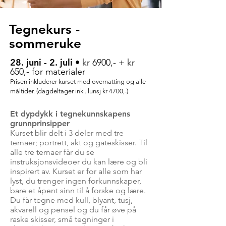
Tegnekurs -
sommeruke
28. juni - 2. juli
• kr 6900,-
+ kr
650,- for materialer
Prisen inklude
rer kurset med
o
vernatting
og alle
måltider. (dagdel
tager inkl. lunsj kr 4700,-)
Et dypdykk i tegnekunnskapens
grunnprinsipper
Kurset blir delt i 3 deler med tre
temaer; portrett, akt og gateskisser. Til
alle tre temaer får du se
instruksjonsvideoer du kan lære og bli
inspirert av. Kurset er for alle som har
lyst, du trenger ingen forkunnskaper,
bare et åpent sinn til å forske og lære.
Du får tegne med kull, blyant, tusj,
akvarell og pensel og du får øve på
raske skisser, små tegninger i