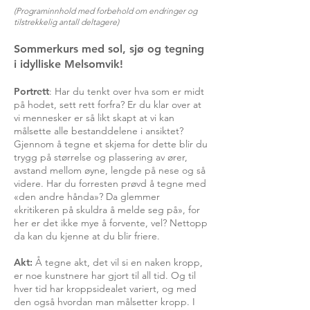
(Program
innhold
med forbehold om endringer og
tilstrekkelig antall deltagere)
Sommerkurs med sol, sjø og tegning
i idylliske Melsomvik!
Portrett
: Har du tenkt over hva som er midt
på hodet, sett rett forfra? Er du klar over at
vi mennesker er så likt skapt at vi kan
målsette alle bestanddelene i ansiktet?
Gjennom å tegne et skjema for dette blir du
trygg på størrelse og plassering av ører,
avstand mellom øyne, lengde på nese og så
videre. Har du forresten prøvd å tegne med
«den andre hånda»? Da glemmer
«kritikeren på skuldra å melde seg på», for
her er det ikke mye å forvente, vel? Nettopp
da kan du kjenne at du blir friere.
Akt:
Å tegne akt, det vil si en naken kropp,
er noe kunstnere har gjort til all tid. Og til
hver tid har kroppsidealet variert, og med
den også hvordan man målsetter kropp. I